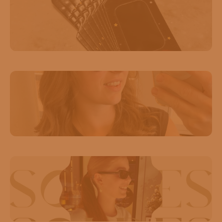
🚨 Alerte éclipse 🚨 Pour l'éclipse de ce 12 août,
venez chercher vos lunettes pour en profiter en toute
securité 🤗☀️🕶️
#eclipsesolaire#saintghislain#cecileoptique#opticien
11
2
✨ LES SOLDES CONTINUENT ! ✨ Craquez pour
une sélection de lunettes de créateurs à prix
exceptionnels. 🤍 🔥 Remises de -10 % à -50 % 🔥
1. Miu Miu : 324 € au lieu de 359 € (−10 %) 2.
Chloé : 314,60 € au lieu de 392 € (−20 %) 3.
22
0
Cutler and Gross : 217,80 € au lieu de 363 € (−40
%) 4. Cutler and Gross feat. The Great Frog : 286
✨ LES SOLDES SONT LÀ ! ✨ C’est le moment de
€ au lieu de 572 € (−50 %) 5. Linda Farrow :
vous faire plaisir avec une sélection de pièces de
346,50 € au lieu de 693 € (−50 %) 6. Anna-Karin
grandes maisons à prix réduits. 🤍 🔥 Remises de