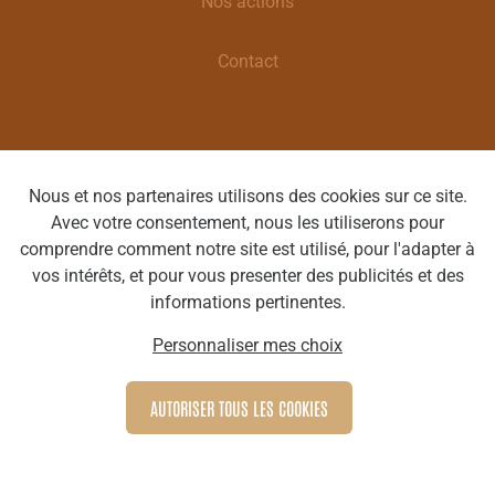
Nos actions
Contact
Déclaration de confidentialité
Nous et nos partenaires utilisons des cookies sur ce site.
Avec votre consentement, nous les utiliserons pour
Clause de non-responsabilité
comprendre comment notre site est utilisé, pour l'adapter à
vos intérêts, et pour vous presenter des publicités et des
informations pertinentes.
Optique Cécile | Rue Grande 19 7330 Saint-Ghislain |
BE 0560.825.492 | T : 065/78 67 33 | E :
Personnaliser mes choix
info@cecileoptique.be
AUTORISER TOUS LES COOKIES
Webdesign by Optic Libre