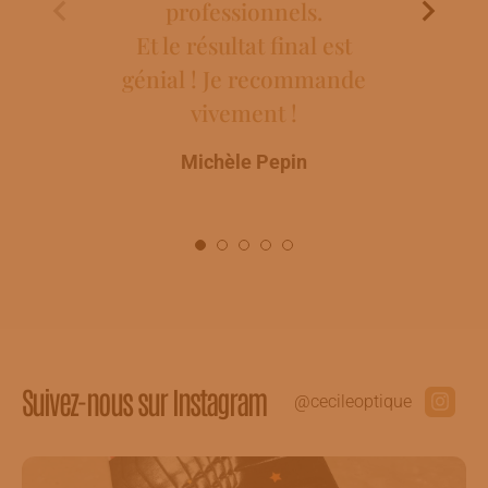
professionnels.
Ros
Et le résultat final est
génial ! Je recommande
vivement !
Michèle Pepin
Suivez-nous sur Instagram
@cecileoptique
17
0