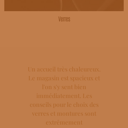
Verres
Un accueil très chaleureux.
Le magasin est spacieux et
l'on s'y sent bien
immédiatement. Les
conseils pour le choix des
Excel
verres et montures sont
professi
extrêmement
et servic