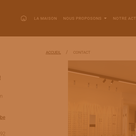
LA MAISON
NOUS PROPOSONS
NOTRE ACT
/
ACCUEIL
CONTACT
e
in
.be
492