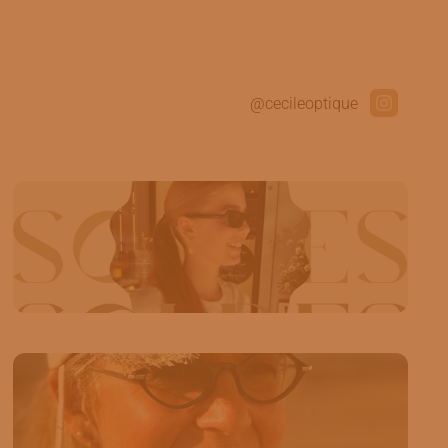
@cecileoptique
22
0
✨ LES SOLDES SONT LÀ ! ✨ C’est le moment
de vous faire plaisir avec une sélection de
pièces de grandes maisons à prix réduits. 🤍 🔥
Remises de -10 % à -50 % 🔥 1. Gucci : 200 € au
lieu de 400 € (−50 %) 2. Gucci : 176 € au lieu de
33
1
352 € (−50 %) 3. Saint Laurent : 237,60 € au
lieu de 396 € (−40 %) 4. Jacquemus : 200 € au
Le plus beau filtre ? Le soleil couchant. 🌅
lieu de 286 € (−30 %) 5. Gucci : 210 € au lieu de
Matsuda, l’élégance qui traverse toutes les