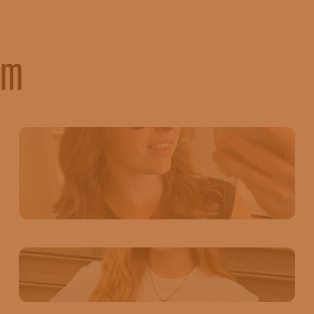
am
11
2
✨ LES SOLDES CONTINUENT ! ✨ Craquez pour
une sélection de lunettes de créateurs à prix
exceptionnels. 🤍 🔥 Remises de -10 % à -50 %
🔥 1. Miu Miu : 324 € au lieu de 359 € (−10 %) 2.
Chloé : 314,60 € au lieu de 392 € (−20 %) 3.
19
0
Cutler and Gross : 217,80 € au lieu de 363 €
(−40 %) 4. Cutler and Gross feat. The Great
Nouveauté @miumiu 🤎
Frog : 286 € au lieu de 572 € (−50 %) 5. Linda