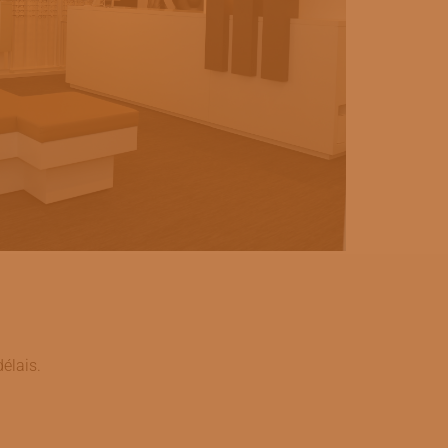
élais.