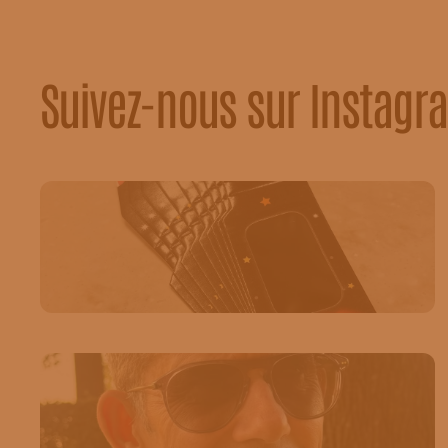
Suivez-nous sur Instagr
17
0
🚨 Alerte éclipse 🚨 Pour l'éclipse de ce 12 août,
venez chercher vos lunettes pour en profiter en toute
securité 🤗☀️🕶️
#eclipsesolaire#saintghislain#cecileoptique#opticien
17
1
BRETT. 🖤 Des montures au design affirmé,
inspirées par l’esprit de liberté et pensées pour