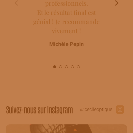
professionnels.
Ros
Et le résultat final est
génial ! Je recommande
vivement !
Michèle Pepin
Suivez-nous sur Instagram
@cecileoptique
17
0