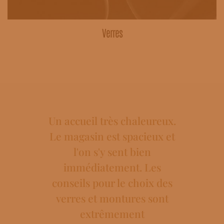
Verres
Un accueil très chaleureux.
Le magasin est spacieux et
l'on s'y sent bien
immédiatement. Les
conseils pour le choix des
Excel
verres et montures sont
professi
extrêmement
et servic