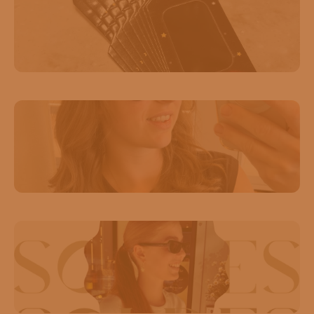
🚨 Alerte éclipse 🚨 Pour l'éclipse de ce 12 août,
venez chercher vos lunettes pour en profiter en toute
securité 🤗☀️🕶️
#eclipsesolaire#saintghislain#cecileoptique#opticien
11
2
✨ LES SOLDES CONTINUENT ! ✨ Craquez pour
une sélection de lunettes de créateurs à prix
exceptionnels. 🤍 🔥 Remises de -10 % à -50 % 🔥
1. Miu Miu : 324 € au lieu de 359 € (−10 %) 2.
Chloé : 314,60 € au lieu de 392 € (−20 %) 3.
22
0
Cutler and Gross : 217,80 € au lieu de 363 € (−40
%) 4. Cutler and Gross feat. The Great Frog : 286
✨ LES SOLDES SONT LÀ ! ✨ C’est le moment de
€ au lieu de 572 € (−50 %) 5. Linda Farrow :
vous faire plaisir avec une sélection de pièces de
346,50 € au lieu de 693 € (−50 %) 6. Anna-Karin
grandes maisons à prix réduits. 🤍 🔥 Remises de