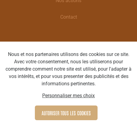
Nos actions
Contact
Déclaration de confidentialité
Nous et nos partenaires utilisons des cookies sur ce site.
Avec votre consentement, nous les utiliserons pour
Clause de non-responsabilité
comprendre comment notre site est utilisé, pour l'adapter à
vos intérêts, et pour vous presenter des publicités et des
informations pertinentes.
Optique Cécile | Rue Grande 19 7330 Saint-Ghislain |
BE 0560.825.492 | T : 065/78 67 33 | E :
Personnaliser mes choix
info@cecileoptique.be
AUTORISER TOUS LES COOKIES
Webdesign by Optic Libre