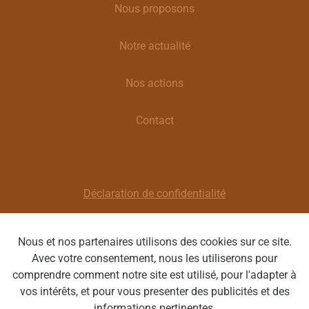
Nous proposons
Notre actualité
Nos actions
Contact
Déclaration de confidentialité
Clause de non-responsabilité
Nous et nos partenaires utilisons des cookies sur ce site.
Avec votre consentement, nous les utiliserons pour
Optique Cécile | Rue Grande 19 7330 Saint-Ghislain |
comprendre comment notre site est utilisé, pour l'adapter à
BE 0560.825.492 | T : 065/78 67 33 | E :
vos intérêts, et pour vous presenter des publicités et des
info@cecileoptique.be
informations pertinentes.