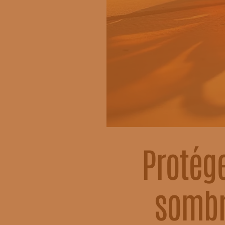
Protége
sombr