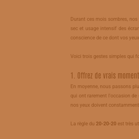
Durant ces mois sombres, nos yeu
sec et usage intensif des écra
conscience de ce dont vos yeux
Voici trois gestes simples qui f
​1. Offrez de vrais momen
En moyenne, nous passons plus
qui ont rarement l'occasion de s
nos yeux doivent constamment s’
La règle du
20-20-20
est très u