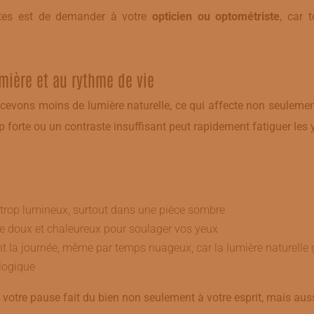
ttes est de demander à votre
opticien ou optométriste
, car 
lumière et au rythme de vie
recevons moins de lumière naturelle, ce qui affecte non seuleme
rop forte ou un contraste insuffisant peut rapidement fatiguer les 
n trop lumineux, surtout dans une pièce sombre
age doux et chaleureux pour soulager vos yeux
nt la journée, même par temps nuageux, car la lumière naturelle 
ologique
otre pause fait du bien non seulement à votre esprit, mais auss