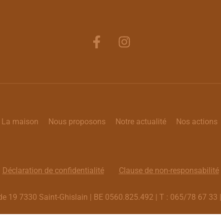
La maison
Nous proposons
Notre actualité
Nos actions
Déclaration de confidentialité
Clause de non-responsabilité
de 19 7330 Saint-Ghislain | BE 0560.825.492 | T : 065/78 67 33 |