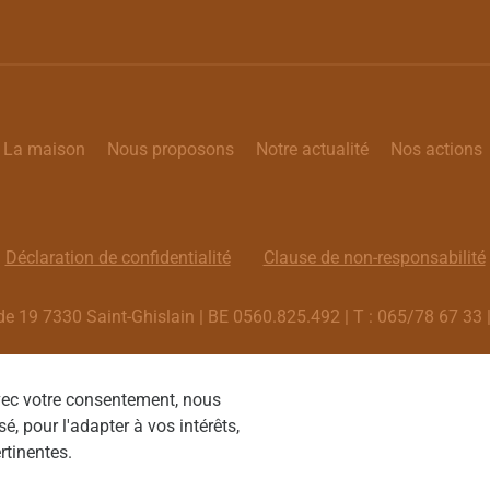
La maison
Nous proposons
Notre actualité
Nos actions
Déclaration de confidentialité
Clause de non-responsabilité
de 19 7330 Saint-Ghislain | BE 0560.825.492 | T : 065/78 67 33 |
Webdesign by Optic Libre
Avec votre consentement, nous
é, pour l'adapter à vos intérêts,
rtinentes.